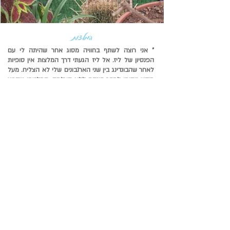
המלצות
" אני רוצה לשתף בחוויה מסוג אחר שהיתה לי עם
הפנסיון של ליז. אל ליז הגעתי דרך המלצות אין סופיות
לאחר שהבונדינג בין שני הארנבונים שלי לא הצליח. מעל
חודש ניסיתי לחבר בינהם ללא הצלחה. החלטתי שהגיע
הזמן לשנות כיוון ולתת הזדמנות למישהי מקצועית
לעשות את מה שהיא עושה הכי טוב. ליז דאגה לאסוף
אותם מהבית שלי ביום ובשעה שקבענו. הקטנים הגיעו,
התמקמו ולא עבר שבוע והם כבר הפכו לחברים הכי
טובים. תהליך הבונדינג נמשך כחודש, והוא כלל סירוס
והחלמה של אוליבר הקטן והמשך בונדינג. ליז פשוט
דאגה להכל - אוליבר הגיע אל דר' עדי כהן לסירוס, נאסף
בחזרה אל הפנסיון שם החלים והמשיך את החופשה
שלו. ב
יום שהקטנים הגיעו אליי, מחוברים, שמחים ונינוחים
ידעתי ש
עשיתי את הבחירה הכי נכונה שיכלתי לעשות
כשמתי את האוצרות שלי, החשובים לי מכל במקום הכי
בטוח שיש! ולי רק נשאר להגיד תודה ענקית לליז ולצוות
המדהים שלה שדאג להסעות, להאכלה, עדכונים
וצילומים, השגחה ובעיקר שגרמו לי להבין שאני סומך
עליהם בעיניים עצומות ואני יודע שבפעם הבאה כשהם