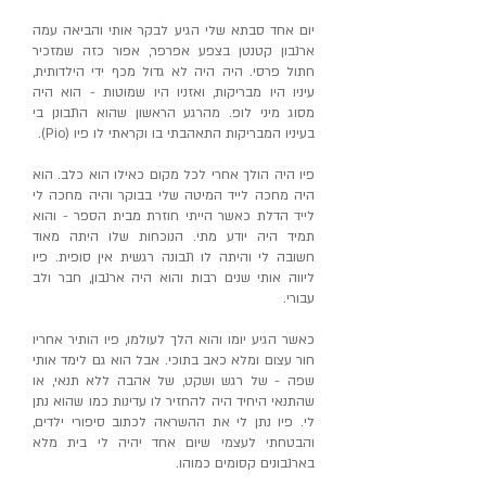
יום אחד סבתא שלי הגיע לבקר אותי והביאה עמה
ארנבון קטנטן בצפע אפרפר, אפור כזה שמזכיר
חתול פרסי. היה היה לא גדול מכף ידי הילדותית,
עיניו היו מבריקות, ואזניו היו שמוטות - הוא היה
מסוג מיני לופ. מהרגע הראשון שהוא התבונן בי
בעיניו המבריקות התאהבתי בו וקראתי לו פיו (Pio).
פיו היה הולך אחרי לכל מקום כאילו הוא כלב. הוא
היה מחכה לייד המיטה שלי בבוקר והיה מחכה לי
לייד הדלת כאשר הייתי חוזרת מבית הספר - והוא
תמיד היה יודע מתי. הנוכחות שלו היתה מאוד
חשובה לי והיתה לו תבונה רגשית אין סופית. פיו
ליווה אותי שנים רבות והוא היה ארנבון, חבר ולב
עבורי.
כאשר הגיע יומו והוא הלך לעולמו, פיו הותיר אחריו
חור עצום ומלא כאב בתוכי. אבל הוא גם לימד אותי
שפה - של רגש ושקט, של אהבה ללא תנאי, או
שהתנאי היחיד היה להחזיר לו עדינות כמו שהוא נתן
לי. פיו נתן לי את ההשראה לכתוב סיפורי ילדים,
והבטחתי לעצמי שיום אחד יהיה לי בית מלא
בארנבונים קסומים כמוהו.