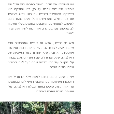
אני הגשמתי את חלומי כאשר פתחתי בית גידול של
ארנבוני מיני לופ ויתרה על כך, כזו שחלקה הוא
קליניקה שמטפלת בילדים עם רגש ונפש פצועים,
עם לב מצולק שמרוויחים מכל פעם שהם באים
לטיפול, למפגש עם ארנבונים קסומים בעלי פעימות
לב שקטות, שנותנים להם את הכוח לחייך ואת הכוח
לחיות.
ולא רק ילדים , אלא גם בוגרים שמחפשים חבר
שתמיד יהיה לצידם עם מלא עדינות ורכות ואין סוף
אמפטיה. הארנביה שלי ייחודית בשל האישיות של
הארנבונים שלי. הם גדלים עם המון יחס ,מגע ,עבודה
על הקשר ועוד המון דברים שהם מעל ליופי החיצוני
שהם יכולים לשדר.
אני מזמינה אתכם בחום לפנות אלי ולהתחיל את
דרככם המשותפת עם ארנבוני המיני לופ הקסומים.
צרו איתי קשר, שוטטו באתר ו
בבלוג
הארנבונים שלי
ואשמח לשרת אתכם באהבה!